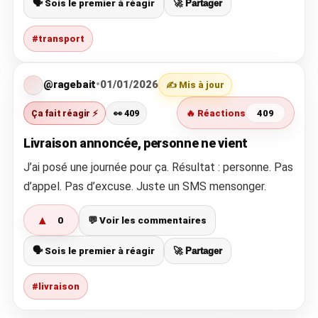
🗣️ Sois le premier à réagir
🚀 Partager
#transport
@ragebait
•
01/01/2026
✍️ Mis à jour
Ça fait réagir ⚡
👀 409
🔥 Réactions
409
Livraison annoncée, personne ne vient
J’ai posé une journée pour ça. Résultat : personne. Pas
d’appel. Pas d’excuse. Juste un SMS mensonger.
▲
0
💬 Voir les commentaires
🗣️ Sois le premier à réagir
🚀 Partager
#livraison