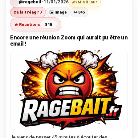
@ragebait
•
11/01/2026
✍️ Mis à jour
Ça fait réagir ⚡
🖼️ Image
👀 845
🔥 Réactions
845
Encore une réunion Zoom qui aurait pu être un
email !
Je viens de passer 45 minutes à écouter des