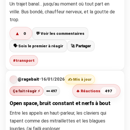
Un trajet banal… jusqu’au moment où tout part en
vrille. Bus bondé, chauffeur nerveux, et la goutte de
trop.
▲
0
💬 Voir les commentaires
🗣️ Sois le premier à réagir
🚀 Partager
#transport
@ragebait
•
16/01/2026
✍️ Mis à jour
Ça fait réagir ⚡
👀 497
🔥 Réactions
497
Open space, bruit constant et nerfs à bout
Entre les appels en haut-parleur, les claviers qui
tapent comme des mitraillettes et les blagues
lourdes, j’ai failli exploser.