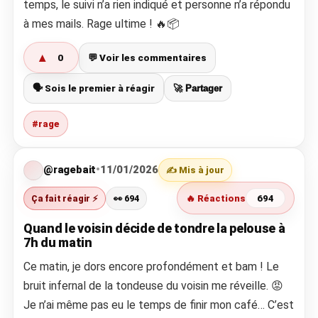
temps, le suivi n’a rien indiqué et personne n’a répondu
à mes mails. Rage ultime ! 🔥📦
▲
0
💬 Voir les commentaires
🗣️ Sois le premier à réagir
🚀 Partager
#rage
@ragebait
•
11/01/2026
✍️ Mis à jour
Ça fait réagir ⚡
👀 694
🔥 Réactions
694
Quand le voisin décide de tondre la pelouse à
7h du matin
Ce matin, je dors encore profondément et bam ! Le
bruit infernal de la tondeuse du voisin me réveille. 😡
Je n’ai même pas eu le temps de finir mon café… C’est