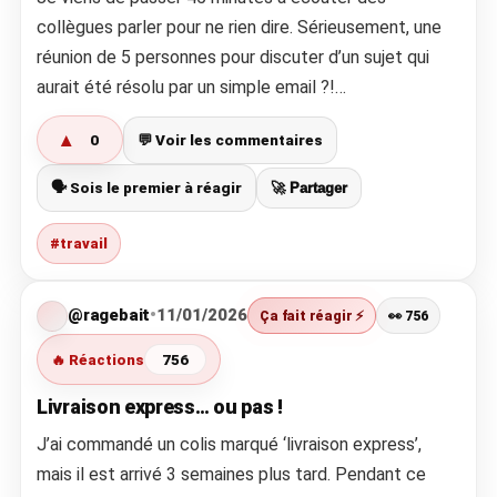
collègues parler pour ne rien dire. Sérieusement, une
réunion de 5 personnes pour discuter d’un sujet qui
aurait été résolu par un simple email ?!…
▲
0
💬 Voir les commentaires
🗣️ Sois le premier à réagir
🚀 Partager
#travail
@ragebait
•
11/01/2026
Ça fait réagir ⚡
👀 756
🔥 Réactions
756
Livraison express… ou pas !
J’ai commandé un colis marqué ‘livraison express’,
mais il est arrivé 3 semaines plus tard. Pendant ce