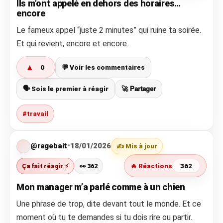
Ils m’ont appelé en dehors des horaires…
encore
Le fameux appel “juste 2 minutes” qui ruine ta soirée.
Et qui revient, encore et encore.
▲
0
💬 Voir les commentaires
🗣️ Sois le premier à réagir
🚀 Partager
#travail
@ragebait
•
18/01/2026
✍️ Mis à jour
Ça fait réagir ⚡
👀 362
🔥 Réactions
362
Mon manager m’a parlé comme à un chien
Une phrase de trop, dite devant tout le monde. Et ce
moment où tu te demandes si tu dois rire ou partir.