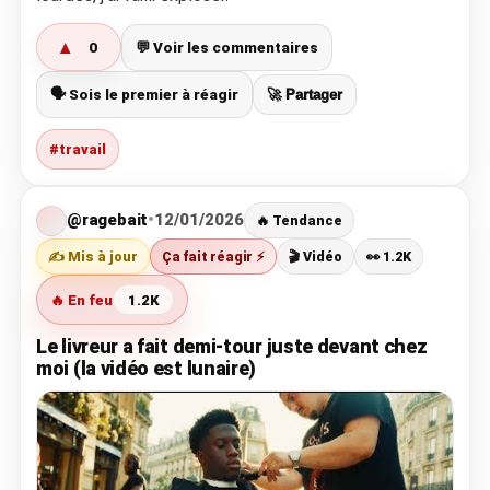
▲
0
💬 Voir les commentaires
🗣️ Sois le premier à réagir
🚀 Partager
#travail
@ragebait
•
12/01/2026
🔥 Tendance
✍️ Mis à jour
Ça fait réagir ⚡
🎬 Vidéo
👀 1.2K
🔥 En feu
1.2K
Le livreur a fait demi-tour juste devant chez
moi (la vidéo est lunaire)