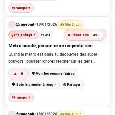
#transport
@ragebait
•
18/01/2026
✍️ Mis à jour
Ça fait réagir ⚡
👀 341
🔥 Réactions
341
Métro bondé, personne ne respecte rien
Quand le métro est plein, tu découvres des super-
pouvoirs : pousser, ignorer, respirer sur les gens…
▲
0
💬 Voir les commentaires
🗣️ Sois le premier à réagir
🚀 Partager
#transport
@ragebait
•
18/01/2026
✍️ Mis à jour