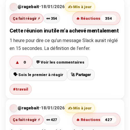
@ragebait
•
18/01/2026
✍️ Mis à jour
Ça fait réagir ⚡
👀 354
🔥 Réactions
354
Cette réunion inutile m’a achevé mentalement
1 heure pour dire ce qu’un message Slack aurait réglé
en 15 secondes. La définition de l’enfer.
▲
0
💬 Voir les commentaires
🗣️ Sois le premier à réagir
🚀 Partager
#travail
@ragebait
•
18/01/2026
✍️ Mis à jour
Ça fait réagir ⚡
👀 427
🔥 Réactions
427