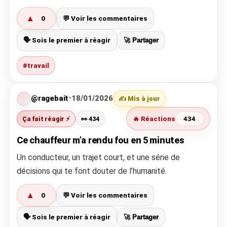
▲
0
💬 Voir les commentaires
🗣️ Sois le premier à réagir
🚀 Partager
#travail
@ragebait
•
18/01/2026
✍️ Mis à jour
Ça fait réagir ⚡
👀 434
🔥 Réactions
434
Ce chauffeur m’a rendu fou en 5 minutes
Un conducteur, un trajet court, et une série de
décisions qui te font douter de l’humanité.
▲
0
💬 Voir les commentaires
🗣️ Sois le premier à réagir
🚀 Partager