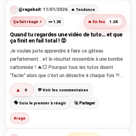
@ragebait
•
11/01/2026
🔥 Tendance
Ça fait réagir ⚡
👀 1.2K
🔥 En feu
1.2K
Quand tu regardes une vidéo de tuto… et que
ça finit en fail total ! 😡
Je voulais juste apprendre à faire ce gâteau
parfaitement… et le résultat ressemble à une bombe
carbonisée ! 🔥💥 Pourquoi tous les tutos disent
“facile” alors que c’est un désastre à chaque fois ?!…
▲
0
💬 Voir les commentaires
🗣️ Sois le premier à réagir
🚀 Partager
#rage