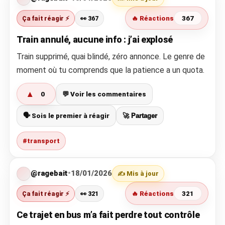
Ça fait réagir ⚡
👀 367
🔥 Réactions
367
Train annulé, aucune info : j’ai explosé
Train supprimé, quai blindé, zéro annonce. Le genre de
moment où tu comprends que la patience a un quota.
▲
0
💬 Voir les commentaires
🗣️ Sois le premier à réagir
🚀 Partager
#transport
@ragebait
•
18/01/2026
✍️ Mis à jour
Ça fait réagir ⚡
👀 321
🔥 Réactions
321
Ce trajet en bus m’a fait perdre tout contrôle