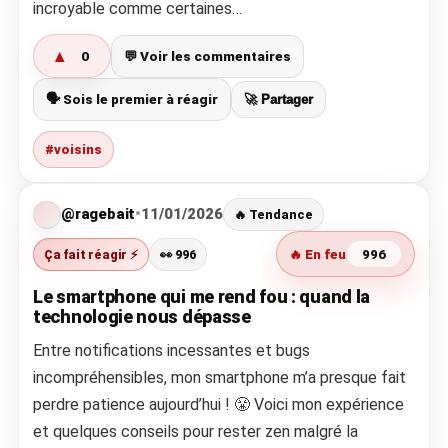
incroyable comme certaines…
▲
0
💬 Voir les commentaires
🗣️ Sois le premier à réagir
🚀 Partager
#voisins
@ragebait
•
11/01/2026
🔥 Tendance
Ça fait réagir ⚡
👀 996
🔥 En feu
996
Le smartphone qui me rend fou : quand la
technologie nous dépasse
Entre notifications incessantes et bugs
incompréhensibles, mon smartphone m’a presque fait
perdre patience aujourd’hui ! 😤 Voici mon expérience
et quelques conseils pour rester zen malgré la