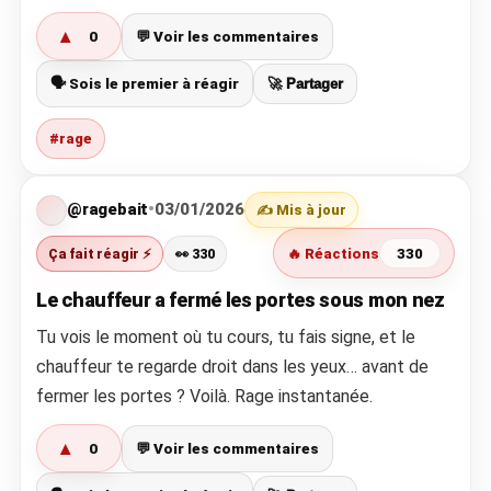
▲
0
💬 Voir les commentaires
🗣️ Sois le premier à réagir
🚀 Partager
#rage
@ragebait
•
03/01/2026
✍️ Mis à jour
Ça fait réagir ⚡
👀 330
🔥 Réactions
330
Le chauffeur a fermé les portes sous mon nez
Tu vois le moment où tu cours, tu fais signe, et le
chauffeur te regarde droit dans les yeux… avant de
fermer les portes ? Voilà. Rage instantanée.
▲
0
💬 Voir les commentaires