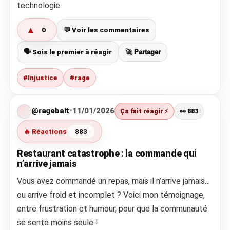
technologie.
▲
0
💬 Voir les commentaires
🗣️ Sois le premier à réagir
🚀 Partager
#Injustice
#rage
@ragebait
•
11/01/2026
Ça fait réagir ⚡
👀 883
🔥 Réactions
883
Restaurant catastrophe : la commande qui
n’arrive jamais
Vous avez commandé un repas, mais il n’arrive jamais…
ou arrive froid et incomplet ? Voici mon témoignage,
entre frustration et humour, pour que la communauté
se sente moins seule !