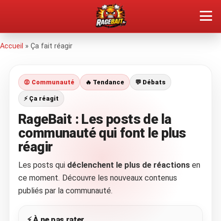
QUEL TYPE DE RAGEUX ES-TU ?
Accueil
»
Ça fait réagir
SOUMETTRE SA RAGE
😡 Communauté
🔥 Tendance
💬 Débats
ÇA FAIT RÉAGIR
⚡ Ça réagit
RageBait : Les posts de la
🔥 VOIR LE BUZZ
communauté qui font le plus
réagir
Les posts qui
déclenchent le plus de réactions
en
ce moment. Découvre les nouveaux contenus
publiés par la communauté.
⚡ À ne pas rater