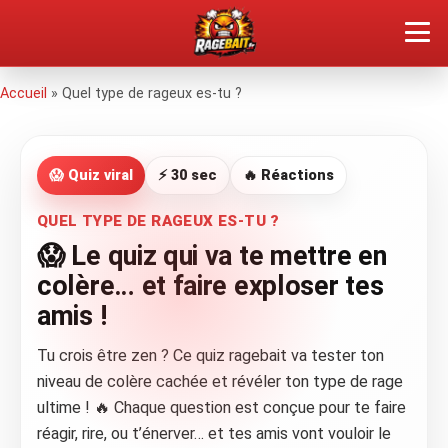
QUEL TYPE DE RAGEUX ES-TU ?
Accueil
»
Quel type de rageux es-tu ?
SOUMETTRE SA RAGE
😱 Quiz viral
⚡ 30 sec
🔥 Réactions
ÇA FAIT RÉAGIR
QUEL TYPE DE RAGEUX ES-TU ?
😱 Le quiz qui va te mettre en
🔥 VOIR LE BUZZ
colère… et faire exploser tes
amis !
Tu crois être zen ? Ce quiz ragebait va tester ton
niveau de colère cachée et révéler ton type de rage
ultime ! 🔥 Chaque question est conçue pour te faire
réagir, rire, ou t’énerver… et tes amis vont vouloir le