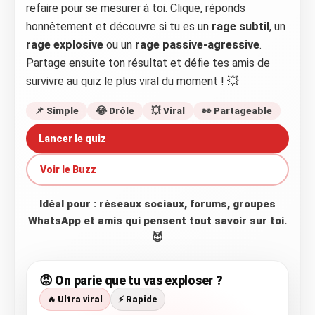
refaire pour se mesurer à toi. Clique, réponds
honnêtement et découvre si tu es un
rage subtil
, un
rage explosive
ou un
rage passive-agressive
.
Partage ensuite ton résultat et défie tes amis de
survivre au quiz le plus viral du moment ! 💥
📌 Simple
😂 Drôle
💥 Viral
👀 Partageable
Lancer le quiz
Voir le Buzz
Idéal pour : réseaux sociaux, forums, groupes
WhatsApp et amis qui pensent tout savoir sur toi.
😈
😡 On parie que tu vas exploser ?
🔥 Ultra viral
⚡ Rapide