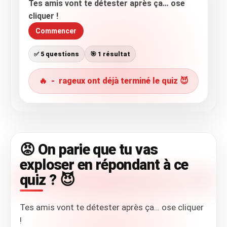
Tes amis vont te détester après ça… ose
cliquer !
Commencer
✅ 5 questions
🎯 1 résultat
🔥
-
rageux ont déjà terminé le quiz 😈
😡 On parie que tu vas
exploser en répondant à ce
quiz ? 😈
Tes amis vont te détester après ça… ose cliquer
!