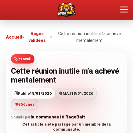
QUEL TYPE DE RAGEUX ES-TU ?
Rages
Cette réunion inutile m’a achevé
Accueil
»
»
validées
mentalement
SOUMETTRE SA RAGE
🏷️ travail
ÇA FAIT RÉAGIR
Cette réunion inutile m’a achevé
🔥 VOIR LE BUZZ
mentalement
🗓️
Publié
18/01/2026
🔄
MAJ
18/01/2026
👁️
356
vues
la communauté RageBait
Soumis par
Cet article a été partagé par un membre de la
communauté.