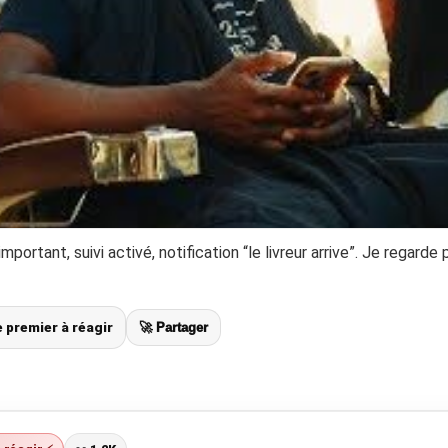
important, suivi activé, notification “le livreur arrive”. Je regarde
le premier à réagir
🚀 Partager