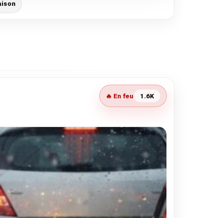
aison
🔥 En feu
1.6K