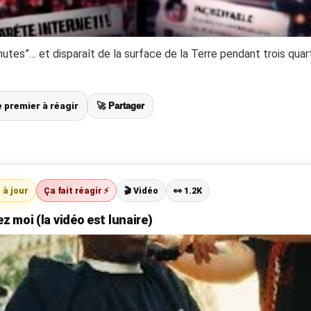
nutes”… et disparaît de la surface de la Terre pendant trois quar
le premier à réagir
🚀 Partager
 à jour
Ça fait réagir ⚡
🎬 Vidéo
👀 1.2K
ez moi (la vidéo est lunaire)