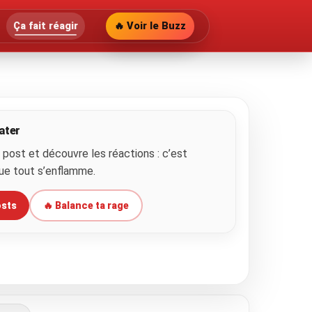
Ça fait réagir
🔥 Voir le Buzz
ater
n post et découvre les réactions : c’est
ue tout s’enflamme.
osts
🔥 Balance ta rage