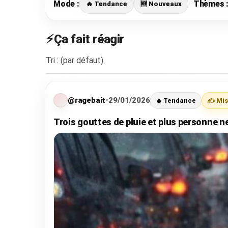
Mode :
Thèmes 
🔥 Tendance
🆕 Nouveaux
⚡Ça fait réagir
Tri : (par défaut).
@ragebait
•
29/01/2026
🔥 Tendance
✍️ Mis
Trois gouttes de pluie et plus personne n