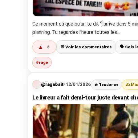
Ce moment où quelqu’un te dit “j’arrive dans 5 mi
planning. Tu regardes l’heure toutes les…
▲
3
💬 Voir les commentaires
🗣️ Sois 
#rage
@ragebait
•
12/01/2026
🔥 Tendance
✍️ Mis
Le livreur a fait demi-tour juste devant ch