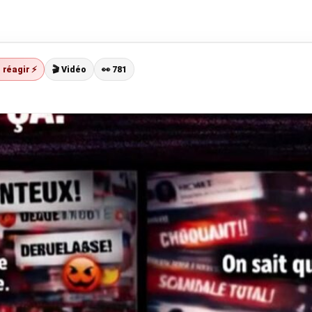
t réagir ⚡
🎬 Vidéo
👀 781