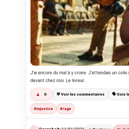
J’ai encore du mal à y croire. J’attendais un colis 
devant chez moi. Le livreur…
▲
0
💬 Voir les commentaires
🗣️ Sois 
#Injustice
#rage