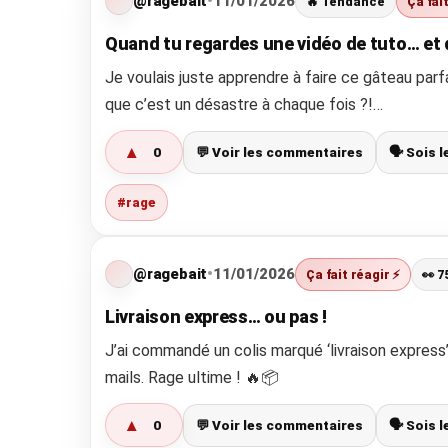
@ragebait
•
11/01/2026
🔥 Tendance
Ça fai
Quand tu regardes une vidéo de tuto… et que
Je voulais juste apprendre à faire ce gâteau par
que c’est un désastre à chaque fois ?!…
▲
0
💬 Voir les commentaires
🗣️ Sois 
#rage
@ragebait
•
11/01/2026
Ça fait réagir ⚡
👀 7
Livraison express… ou pas !
J’ai commandé un colis marqué ‘livraison express’,
mails. Rage ultime ! 🔥📦
▲
0
💬 Voir les commentaires
🗣️ Sois 