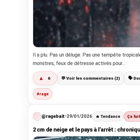
Il a plu. Pas un déluge. Pas une tempête tropical
monstres, feux de détresse activés pour…
▲
6
💬 Voir les commentaires (2)
🗣️ D
#rage
@ragebait
•
29/01/2026
🔥 Tendance
Ça fai
2 cm de neige et le pays à l’arrêt : chroni