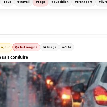
:
Tout
#travail
#rage
#quotidien
#transport
#livr
 à jour
Ça fait réagir ⚡
🖼️ Image
👀 1.6K
e sait conduire