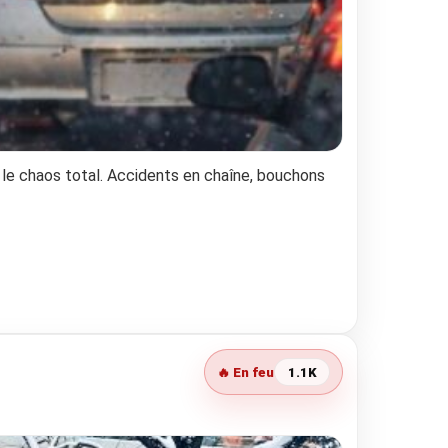
t… le chaos total. Accidents en chaîne, bouchons
🔥 En feu
1.1K