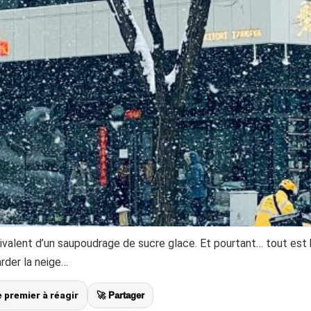
quivalent d’un saupoudrage de sucre glace. Et pourtant… tout est
rder la neige…
le premier à réagir
🚀 Partager