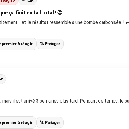
t réagir ⚡
👀 1.2K
 ça finit en fail total ! 😡
faitement… et le résultat ressemble à une bombe carbonisée ! 🔥
le premier à réagir
🚀 Partager
52
 mais il est arrivé 3 semaines plus tard. Pendant ce temps, le su
le premier à réagir
🚀 Partager