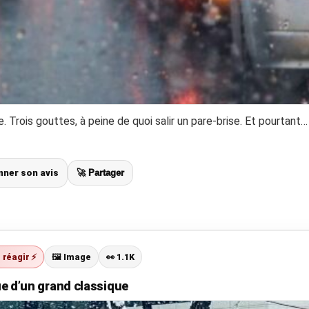
e. Trois gouttes, à peine de quoi salir un pare-brise. Et pourtan
onner son avis
🚀 Partager
t réagir ⚡
🖼️ Image
👀 1.1K
que d’un grand classique