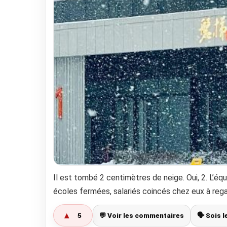
Il est tombé 2 centimètres de neige. Oui, 2. L’é
écoles fermées, salariés coincés chez eux à rega
▲
5
💬 Voir les commentaires
🗣️ Sois 