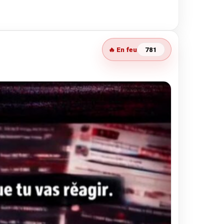
🔥 En feu
781