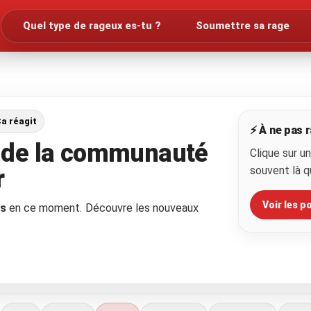
Quel type de rageux es-tu ?
Soumettre sa rage
Ça réagit
⚡ À ne pas r
s de la communauté
Clique sur u
souvent là q
r
Voir les p
ns
en ce moment. Découvre les nouveaux