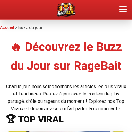
QUEL TYPE DE RAGEUX ES-TU ?
Accueil
»
Buzz du jour
🔥 Découvrez le Buzz
SOUMETTRE SA RAGE
ÇA FAIT RÉAGIR
du Jour sur RageBait
🔥 VOIR LE BUZZ
Chaque jour, nous sélectionnons les articles les plus viraux
et tendances. Restez à jour avec le contenu le plus
partagé, drôle ou rageant du moment ! Explorez nos Top
Viraux et découvrez ce qui fait parler la communauté.
🏆 TOP VIRAL