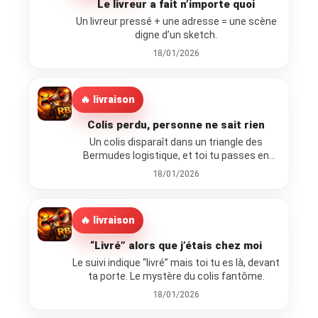
Le livreur a fait n’importe quoi
Un livreur pressé + une adresse = une scène
digne d’un sketch.
18/01/2026
🔥 livraison
Colis perdu, personne ne sait rien
Un colis disparaît dans un triangle des
Bermudes logistique, et toi tu passes en
mode enquêteur.
18/01/2026
🔥 livraison
“Livré” alors que j’étais chez moi
Le suivi indique “livré” mais toi tu es là, devant
ta porte. Le mystère du colis fantôme.
18/01/2026