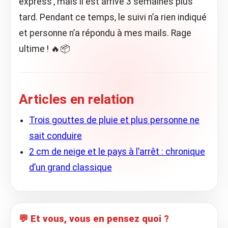
express’, mais il est arrivé 3 semaines plus
tard. Pendant ce temps, le suivi n’a rien indiqué
et personne n’a répondu à mes mails. Rage
ultime ! 🔥📦
Articles en relation
Trois gouttes de pluie et plus personne ne
sait conduire
2 cm de neige et le pays à l’arrêt : chronique
d’un grand classique
💬 Et vous, vous en pensez quoi ?