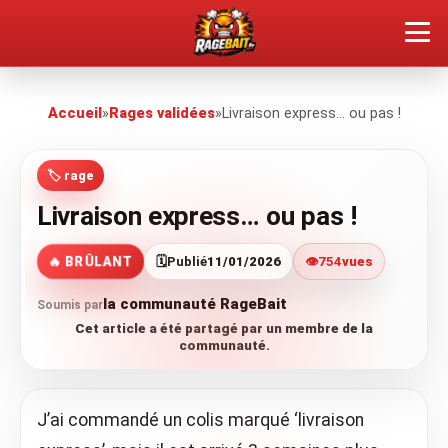
QUEL TYPE DE RAGEUX ES-TU ?
Accueil
»
Rages validées
»
Livraison express… ou pas !
SOUMETTRE SA RAGE
🏷️ rage
ÇA FAIT RÉAGIR
Livraison express… ou pas !
🔥 VOIR LE BUZZ
🔥 BRÛLANT
🗓️
Publié
11/01/2026
👁️
754
vues
la communauté RageBait
Soumis par
Cet article a été partagé par un membre de la
communauté.
J’ai commandé un colis marqué ‘livraison