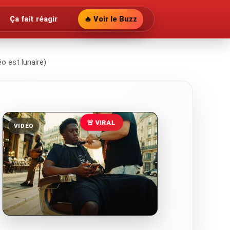
Ça fait réagir
🔥 Voir le Buzz
éo est lunaire)
🚨 VIRAL