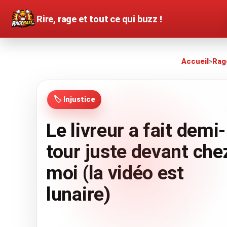
Rire, rage et tout ce qui buzz !
Accueil
»
Rag
🏷️ Injustice
Le livreur a fait demi-
tour juste devant che
moi (la vidéo est
lunaire)