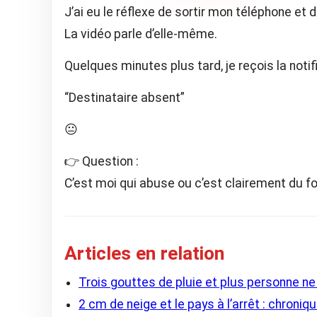
J’ai eu le réflexe de sortir mon téléphone et d
La vidéo parle d’elle-même.
Quelques minutes plus tard, je reçois la notifi
“Destinataire absent”
😐
👉 Question :
C’est moi qui abuse ou c’est clairement du f
Articles en relation
Trois gouttes de pluie et plus personne ne
2 cm de neige et le pays à l’arrêt : chroniq