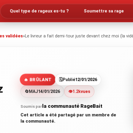
Quel type de rageux es-tu ?
Soumettre sa rage
es validées
»
Le livreur a fait demi-tour juste devant chez moi (la vid
🔥 BRÛLANT
🗓️
Publié
12/01/2026
z
🔄
MAJ
14/01/2026
👁️
1.2k
vues
la communauté RageBait
Soumis par
Cet article a été partagé par un membre de
la communauté.