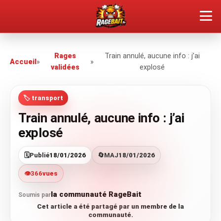
QUEL TYPE DE RAGEUX ES-TU ?
Rages
Train annulé, aucune info : j’ai
Accueil
»
»
validées
explosé
SOUMETTRE SA RAGE
🏷️ transport
ÇA FAIT RÉAGIR
Train annulé, aucune info : j’ai
🔥 VOIR LE BUZZ
explosé
🗓️
Publié
18/01/2026
🔄
MAJ
18/01/2026
👁️
366
vues
la communauté RageBait
Soumis par
Cet article a été partagé par un membre de la
communauté.