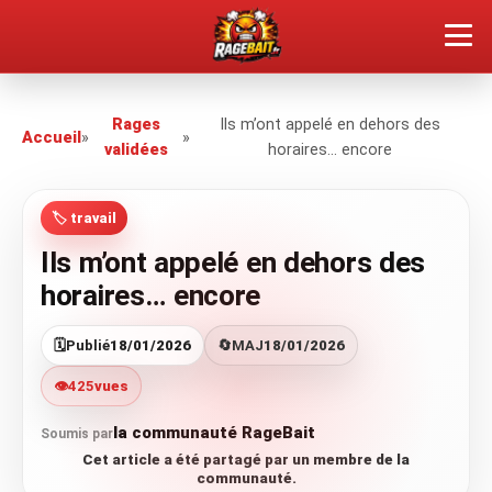
QUEL TYPE DE RAGEUX ES-TU ?
Rages
Ils m’ont appelé en dehors des
Accueil
»
»
validées
horaires… encore
SOUMETTRE SA RAGE
🏷️ travail
ÇA FAIT RÉAGIR
Ils m’ont appelé en dehors des
🔥 VOIR LE BUZZ
horaires… encore
🗓️
Publié
18/01/2026
🔄
MAJ
18/01/2026
👁️
425
vues
la communauté RageBait
Soumis par
Cet article a été partagé par un membre de la
communauté.