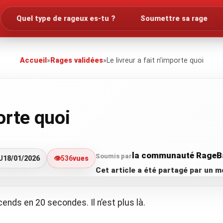
Quel type de rageux es-tu ?
Soumettre sa rage
Accueil
»
Rages validées
»
Le livreur a fait n’importe quoi
porte quoi
la communauté RageB
Soumis par
J
18/01/2026
👁️
536
vues
Cet article a été partagé par un
cends en 20 secondes. Il n’est plus là.