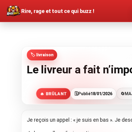
Rire, rage et tout ce qui buzz !
🏷️ livraison
Le livreur a fait n’im
🔥 BRÛLANT
🗓️
Publié
18/01/2026
🔄
MA
Je reçois un appel : « je suis en bas ». Je des