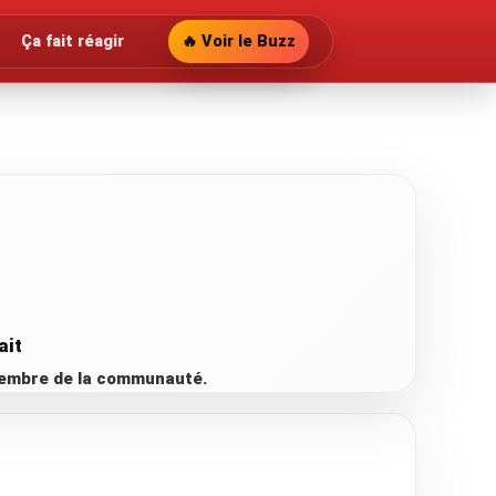
Ça fait réagir
🔥 Voir le Buzz
ait
 membre de la communauté.