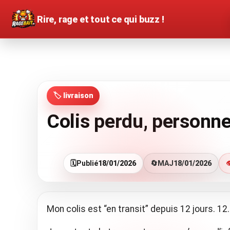
Rire, rage et tout ce qui buzz !
🏷️ livraison
Colis perdu, personne
🗓️
Publié
18/01/2026
🔄
MAJ
18/01/2026

Mon colis est “en transit” depuis 12 jours. 12