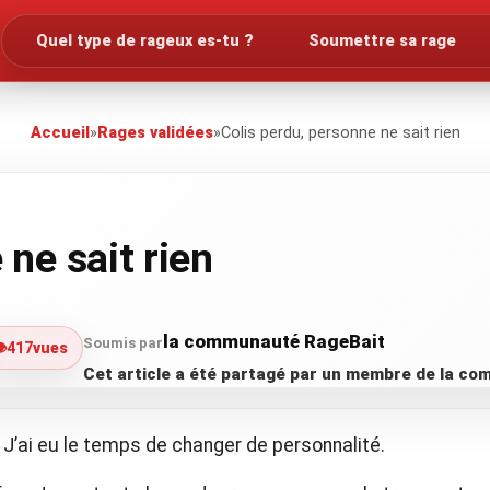
Quel type de rageux es-tu ?
Soumettre sa rage
Accueil
»
Rages validées
»
Colis perdu, personne ne sait rien
 ne sait rien
la communauté RageBait
Soumis par
️
417
vues
Cet article a été partagé par un membre de la c
. J’ai eu le temps de changer de personnalité.