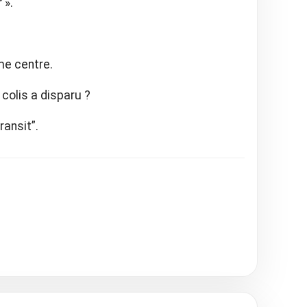
 ».
me centre.
colis a disparu ?
ransit”.