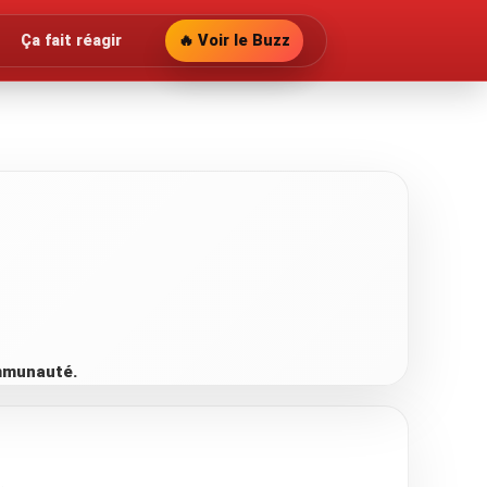
Ça fait réagir
🔥 Voir le Buzz
ommunauté.