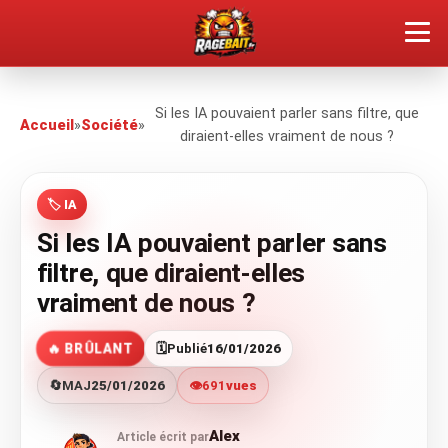
QUEL TYPE DE RAGEUX ES-TU ?
Si les IA pouvaient parler sans filtre, que
Accueil
»
Société
»
diraient-elles vraiment de nous ?
SOUMETTRE SA RAGE
ÇA FAIT RÉAGIR
🏷️ IA
Si les IA pouvaient parler sans
🔥 VOIR LE BUZZ
filtre, que diraient-elles
vraiment de nous ?
🔥 BRÛLANT
🗓️
Publié
16/01/2026
🔄
MAJ
25/01/2026
👁️
691
vues
Alex
Article écrit par