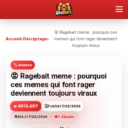
QUEL TYPE DE RAGEUX ES-TU ?
😡 Ragebait meme : pourquoi ces
Accueil
»
Décryptage
»
memes qui font rager deviennent
SOUMETTRE SA RAGE
toujours viraux
ÇA FAIT RÉAGIR
🏷️ memes
🔥 VOIR LE BUZZ
😡 Ragebait meme : pourquoi
ces memes qui font rager
deviennent toujours viraux
🔥 BRÛLANT
🗓️
Publié
17/02/2026
🔄
MAJ
17/02/2026
👁️
1.4k
vues