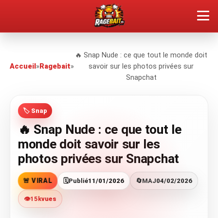
QUEL TYPE DE RAGEUX ES-TU ?
🔥 Snap Nude : ce que tout le monde doit
Accueil
»
Ragebait
»
savoir sur les photos privées sur
SOUMETTRE SA RAGE
Snapchat
ÇA FAIT RÉAGIR
🏷️ Snap
🔥 VOIR LE BUZZ
🔥 Snap Nude : ce que tout le
monde doit savoir sur les
photos privées sur Snapchat
🚨 VIRAL
🗓️
Publié
11/01/2026
🔄
MAJ
04/02/2026
👁️
15k
vues