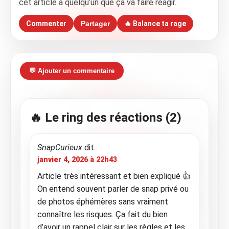
cet article à quelqu’un que ça va faire réagir.
Commenter
Partager
🔥 Balance ta rage
💬 Ajouter un commentaire
🔥 Le ring des réactions
(2)
SnapCurieux
dit :
janvier 4, 2026 à 22h43
Article très intéressant et bien expliqué 👍
On entend souvent parler de snap privé ou
de photos éphémères sans vraiment
connaître les risques. Ça fait du bien
d’avoir un rappel clair sur les règles et les