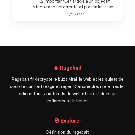
⚠️ ImportantCet article a un objectif
strictement informatif et préventif.Il vise à
expliquer les risques liés au partage…
11/01/2026
🔥 Ragebait
Ragebait.fr décrypte le buzz viral, le web et les sujets de
société qui font réagir et rager. Comprendre, rire et rester
critique face aux trends du web et aux réalités qui
enflamment Internet.
🧭 Explorer
Définition du ragebait