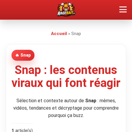
QUEL TYPE DE RAGEUX ES-TU ?
Accueil
»
Snap
SOUMETTRE SA RAGE
🔥 Snap
ÇA FAIT RÉAGIR
Snap : les contenus
🔥 VOIR LE BUZZ
viraux qui font réagir
Sélection et contexte autour de
Snap
: mèmes,
vidéos, tendances et décryptage pour comprendre
pourquoi ça buzz.
1
article(s)