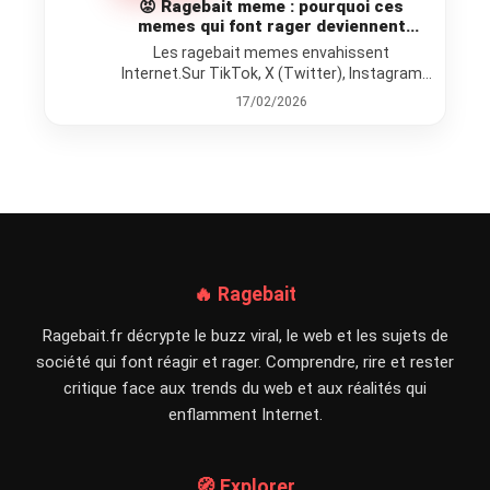
😡 Ragebait meme : pourquoi ces
memes qui font rager deviennent
toujours viraux
Les ragebait memes envahissent
Internet.Sur TikTok, X (Twitter), Instagram
ou Facebook, certains contenus explosent
17/02/2026
uniquement parce qu’ils font…
🔥 Ragebait
Ragebait.fr décrypte le buzz viral, le web et les sujets de
société qui font réagir et rager. Comprendre, rire et rester
critique face aux trends du web et aux réalités qui
enflamment Internet.
🧭 Explorer