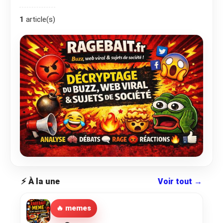
1
article(s)
⚡ À la une
Voir tout →
🔥 memes