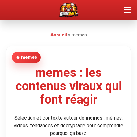
QUEL TYPE DE RAGEUX ES-TU ?
Accueil
»
memes
SOUMETTRE SA RAGE
🔥 memes
ÇA FAIT RÉAGIR
memes : les
🔥 VOIR LE BUZZ
contenus viraux qui
font réagir
Sélection et contexte autour de
memes
: mèmes,
vidéos, tendances et décryptage pour comprendre
pourquoi ça buzz.