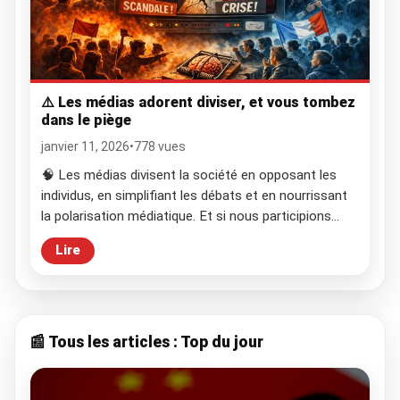
⚠️ Les médias adorent diviser, et vous tombez
dans le piège
janvier 11, 2026
•
778 vues
🧠 Les médias divisent la société en opposant les
individus, en simplifiant les débats et en nourrissant
la polarisation médiatique. Et si nous participions
tous, sans le vouloir, à cette mécanique ? 🔥
Lire
Pourquoi les médias divisent la société Jamais
l’information n’a été aussi accessible.Jamais les
débats n’ont semblé aussi violents. Chaque jour, les
médias […]
📰 Tous les articles : Top du jour