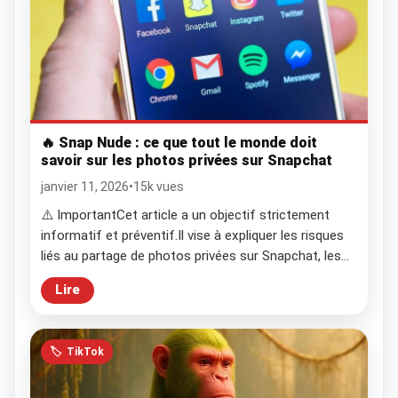
🔥 Snap Nude : ce que tout le monde doit
savoir sur les photos privées sur Snapchat
janvier 11, 2026
•
15k vues
⚠️ ImportantCet article a un objectif strictement
informatif et préventif.Il vise à expliquer les risques
liés au partage de photos privées sur Snapchat, les
conséquences légales possibles et les bonnes
Lire
pratiques pour se protéger. 💡 Introduction Snapchat,
l’application qui a révolutionné les messages
éphémères, est devenue le terrain de nombreuses
🏷️
TikTok
histoires croustillantes. “Snap nude”, “Snap […]