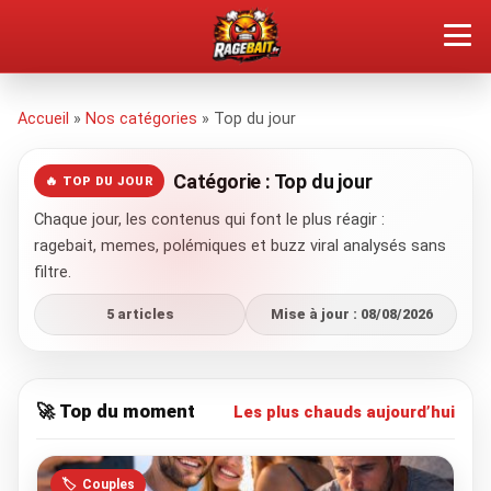
QUEL TYPE DE RAGEUX ES-TU ?
Accueil
»
Nos catégories
» Top du jour
SOUMETTRE SA RAGE
Catégorie : Top du jour
🔥 TOP DU JOUR
Chaque jour, les contenus qui font le plus réagir :
ÇA FAIT RÉAGIR
ragebait, memes, polémiques et buzz viral analysés sans
filtre.
🔥 VOIR LE BUZZ
5 articles
Mise à jour : 08/08/2026
🚀 Top du moment
Les plus chauds aujourd’hui
🏷️
Couples