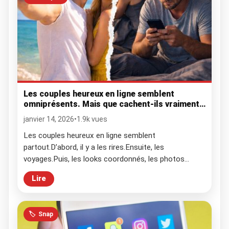
Les couples heureux en ligne semblent
omniprésents. Mais que cachent-ils vraiment
?
janvier 14, 2026
•
1.9k vues
Les couples heureux en ligne semblent
partout.D’abord, il y a les rires.Ensuite, les
voyages.Puis, les looks coordonnés, les photos
parfaites et les stories romantiques. À première vue,
Lire
tout va bien.Mieux que bien, même. Pourtant, dans la
vraie vie, le tableau est bien différent.En réalité, les
chiffres le confirment : l’image du couple heureux en
🏷️
Snap
ligne […]