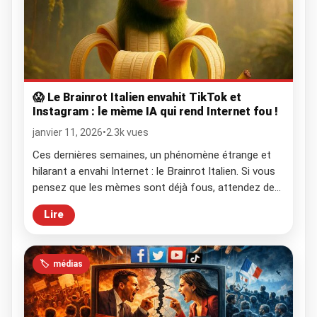
😱 Le Brainrot Italien envahit TikTok et
Instagram : le mème IA qui rend Internet fou !
janvier 11, 2026
•
2.3k vues
Ces dernières semaines, un phénomène étrange et
hilarant a envahi Internet : le Brainrot Italien. Si vous
pensez que les mèmes sont déjà fous, attendez de
voir ce que cette intelligence artificielle a créé ! Des
Lire
sculptures Renaissance qui sourient comme des
chats, des plats de pâtes qui deviennent des
créatures absurdes et des célébrités […]
🏷️
médias