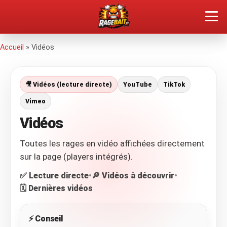
QUEL TYPE DE RAGEUX ES-TU ?
Accueil
»
Vidéos
SOUMETTRE SA RAGE
🎥 Vidéos (lecture directe)
YouTube
TikTok
ÇA FAIT RÉAGIR
Vimeo
Vidéos
🔥 VOIR LE BUZZ
Toutes les rages en vidéo affichées directement
sur la page (players intégrés).
✅ Lecture directe
•
🔎 Vidéos à découvrir
•
🗓️ Dernières vidéos
⚡ Conseil