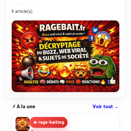
1
article(s)
⚡ À la une
Voir tout →
🔥 rage-baiting