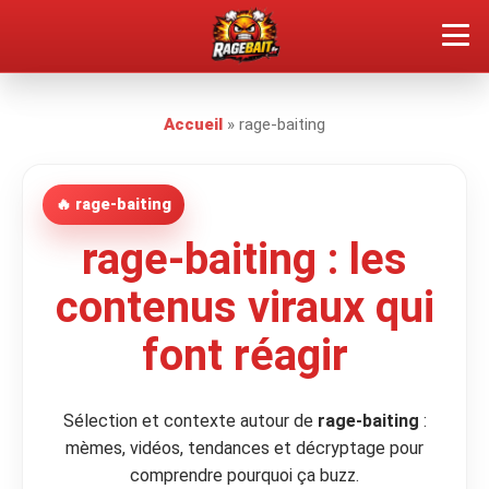
QUEL TYPE DE RAGEUX ES-TU ?
Accueil
»
rage-baiting
SOUMETTRE SA RAGE
🔥 rage-baiting
ÇA FAIT RÉAGIR
rage-baiting : les
🔥 VOIR LE BUZZ
contenus viraux qui
font réagir
Sélection et contexte autour de
rage-baiting
:
mèmes, vidéos, tendances et décryptage pour
comprendre pourquoi ça buzz.