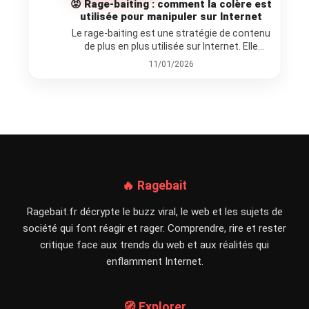
😡 Rage-baiting : comment la colère est
utilisée pour manipuler sur Internet
Le rage-baiting est une stratégie de contenu
de plus en plus utilisée sur Internet. Elle
consiste à provoquer…
11/01/2026
🔥 Ragebait
Ragebait.fr décrypte le buzz viral, le web et les sujets de
société qui font réagir et rager. Comprendre, rire et rester
critique face aux trends du web et aux réalités qui
enflamment Internet.
🧭 Explorer