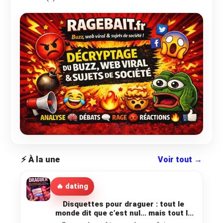
⚡ À la une
Voir tout →
🔥 dating
Disquettes pour draguer : tout le
monde dit que c’est nul… mais tout le
monde en envoie