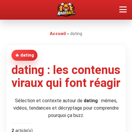
QUEL TYPE DE RAGEUX ES-TU ?
Accueil
»
dating
SOUMETTRE SA RAGE
🔥 dating
ÇA FAIT RÉAGIR
dating : les contenus
🔥 VOIR LE BUZZ
viraux qui font réagir
Sélection et contexte autour de
dating
: mèmes,
vidéos, tendances et décryptage pour comprendre
pourquoi ça buzz.
2
article(s)