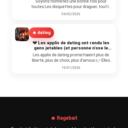
Soyons honnêtes une bonne fois pour
toutes.Les disquettes pour draguer, tout le
monde dit que c’est nul.Tout le…
04/02/2026
🔥 dating
💔 Les applis de dating ont rendu les
gens jetables (et personne n’ose le
dire)
Les applis de dating promettaient plus de
liberté, plus de choix, plus d’amour.👉 Elles
ont surtout produit plus…
19/01/2026
🔥 Ragebait