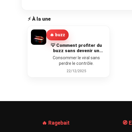
⚡ À la une
🔥 buzz
💡 Comment profiter du
buzz sans devenir un
zombie émotionnel 🧠🔥
Consommer le viral sans
perdre le contrôle.
22/12/2025
🔥 Ragebait
🧭 E