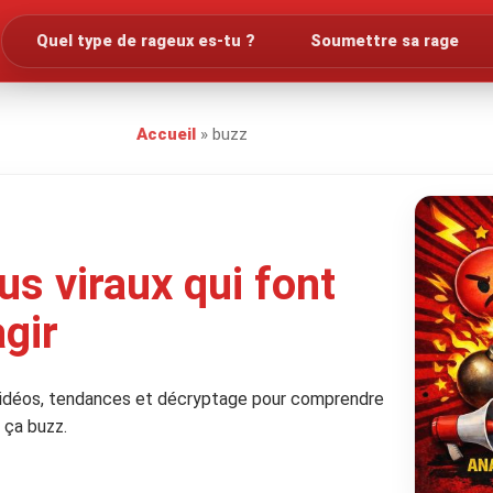
Quel type de rageux es-tu ?
Soumettre sa rage
Accueil
»
buzz
us viraux qui font
agir
idéos, tendances et décryptage pour comprendre
 ça buzz.