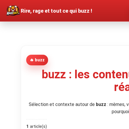
Rire, rage et tout ce qui buzz !
🔥 buzz
buzz : les conten
ré
Sélection et contexte autour de
buzz
: mèmes, v
pourquoi
1
article(s)