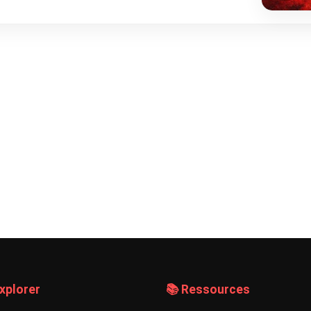
xplorer
📚 Ressources