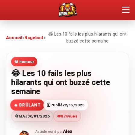
QUEL TYPE DE RAGEUX ES-TU ?
😂 Les 10 fails les plus hilarants qui ont
Accueil
»
Ragebait
»
buzzé cette semaine
SOUMETTRE SA RAGE
ÇA FAIT RÉAGIR
😂 humour
😂 Les 10 fails les plus
🔥 VOIR LE BUZZ
hilarants qui ont buzzé cette
semaine
🔥 BRÛLANT
🗓️
Publié
22/12/2025
🔄
MAJ
06/01/2026
👁️
874
vues
Alex
Article écrit par