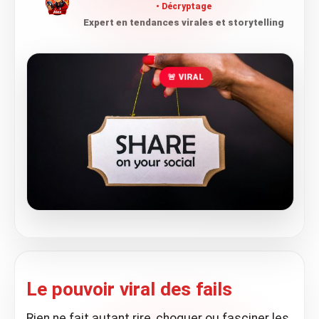
Décryptage
Expert en tendances virales et storytelling
🚨 VIRAL
Le pouvoir viral des fails
Rien ne fait autant rire, choquer ou fasciner les