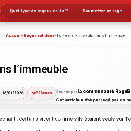
Quel type de rageux es-tu ?
Soumettre sa rage
Accueil
»
Rages validées
»
Ils se croient seuls dans l’immeuble
dans l’immeuble
la communauté RageB
Soumis par
J
18/01/2026
👁️
728
vues
Cet article a été partagé par un
hant : certains vivent comme s’ils étaient seuls sur Te