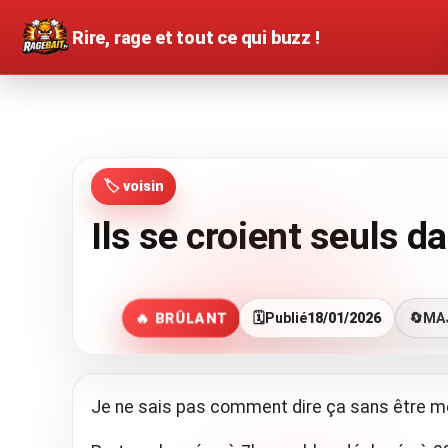
Rire, rage et tout ce qui buzz !
🏷️ voisin
Ils se croient seuls 
🔥 BRÛLANT
🗓️
Publié
18/01/2026
🔄
MA
Je ne sais pas comment dire ça sans être méc