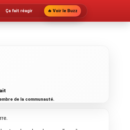
Ça fait réagir
🔥 Voir le Buzz
ait
 membre de la communauté.
rre.