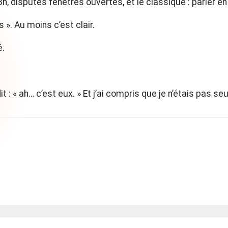
 disputes fenêtres ouvertes, et le classique : parler en 
s ». Au moins c’est clair.
é.
it : « ah… c’est eux. » Et j’ai compris que je n’étais pas seul