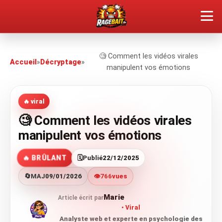
QUEL TYPE DE RAGEUX ES-TU ?
🧐 Comment les vidéos virales
Accueil
»
Décryptage
»
manipulent vos émotions
SOUMETTRE SA RAGE
ÇA FAIT RÉAGIR
🔥 viral
🧐 Comment les vidéos virales
🔥 VOIR LE BUZZ
manipulent vos émotions
🔥 BRÛLANT
🗓️
Publié
22/12/2025
🔄
MAJ
09/01/2026
👁️
766
vues
Marie
Article écrit par
Viral
Analyste web et experte en psychologie des