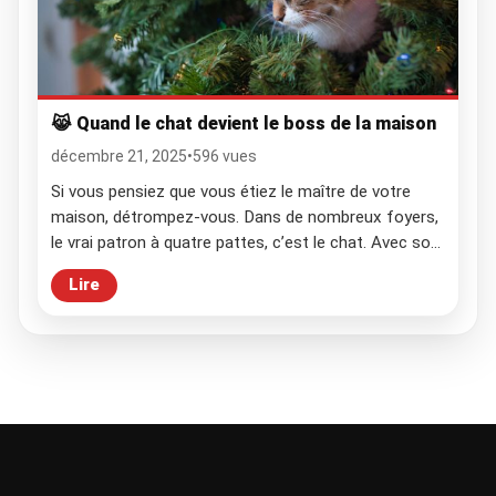
😹 Quand le chat devient le boss de la maison
décembre 21, 2025
•
596 vues
Si vous pensiez que vous étiez le maître de votre
maison, détrompez-vous. Dans de nombreux foyers,
le vrai patron à quatre pattes, c’est le chat. Avec son
air indifférent, ses siestes stratégiques et son
Lire
pouvoir de manipulation émotionnelle, il parvient à
régner sur l’espace, l’attention et même parfois le
canapé. Plongeons dans l’univers fascinant où […]