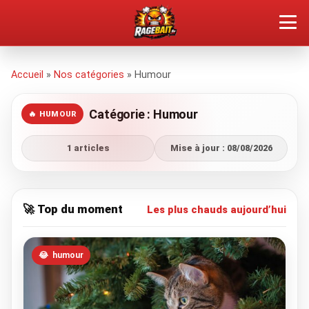
QUEL TYPE DE RAGEUX ES-TU ?
Accueil
»
Nos catégories
» Humour
SOUMETTRE SA RAGE
Catégorie : Humour
🔥 HUMOUR
ÇA FAIT RÉAGIR
1 articles
Mise à jour : 08/08/2026
🔥 VOIR LE BUZZ
🚀 Top du moment
Les plus chauds aujourd’hui
😂
humour