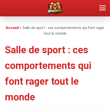
QUEL TYPE DE RAGEUX ES-TU ?
Accueil
» Salle de sport : ces comportements qui font rager
tout le monde
SOUMETTRE SA RAGE
Salle de sport : ces
ÇA FAIT RÉAGIR
comportements qui
🔥 VOIR LE BUZZ
font rager tout le
monde